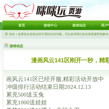
首页
游戏中心
游戏动态
用户
您好！如果您在游戏过程中遇到任何问题，可以咨询我们的在线客服帮您解决
游戏动态
漫画风云141区刚开一秒，精
画风云141区已经开服,精彩活动开放中
冲级排行活动结束日期2024.12.13
累充500送玉兔
累充1000送娃娃